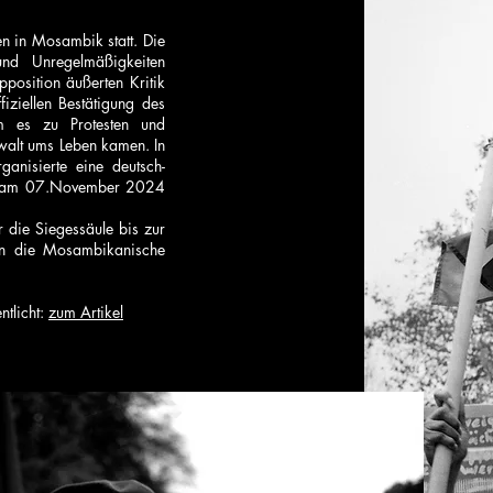
n in Mosambik statt. Die
d Unregelmäßigkeiten
position äußerten Kritik
ziellen Bestätigung des
m es zu Protesten und
walt ums Leben kamen. In
anisierte eine deutsch-
ce am 07.November 2024
 die Siegessäule bis zur
an die Mosambikanische
tlicht:
zum Artikel