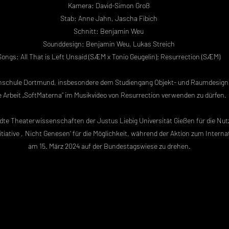
Kamera: David-Simon Groß
Stab: Anne Jahn, Jascha Fibich
Schnitt: Benjamin Weu
Sounddesign: Benjamin Weu, Lukas Streich
Songs: All That is Left Unsaid (SÆM x Tonio Geugelin); Resurrection (SÆM)
hschule Dortmund, insbesondere dem Studiengang Objekt- und Raumdesign –
e Arbeit „SoftMaterna“ im Musikvideo von Resurrection verwenden zu dürfen.
 Theaterwissenschaften der Justus Liebig Universität Gießen für die Nu
tiative ‚Nicht Genesen‘ für die Möglichkeit, während der Aktion zum Inter
am 15. März 2024 auf der Bundestagswiese zu drehen.